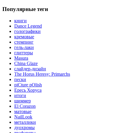
Популярные теги
книги
Dance Legend
голографики
кремовые
стемпинг
гель-лаки
глиттеры
Masura
China Glaze
слайдер-дизайн
The Horus Heresy: Primarchs
пески
piCture pOlish
Ересь Хоруса
итоги
шиммер
El Corazon
матовые
NailLook
металлики
дуохромы
трафареты