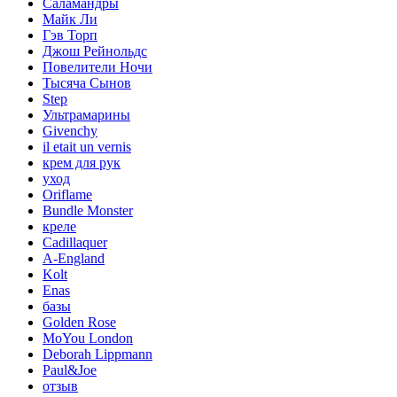
Саламандры
Майк Ли
Гэв Торп
Джош Рейнольдс
Повелители Ночи
Тысяча Сынов
Step
Ультрамарины
Givenchy
il etait un vernis
крем для рук
уход
Oriflame
Bundle Monster
креле
Cadillaquer
A-England
Kolt
Enas
базы
Golden Rose
MoYou London
Deborah Lippmann
Paul&Joe
отзыв