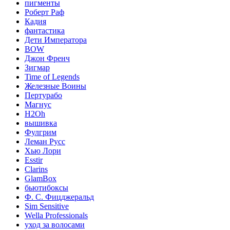
пигменты
Роберт Раф
Кадия
фантастика
Дети Императора
BOW
Джон Френч
Зигмар
Time of Legends
Железные Воины
Пертурабо
Магнус
H2Oh
вышивка
Фулгрим
Леман Русс
Хью Лори
Esstir
Clarins
GlamBox
бьютибоксы
Ф. С. Фицджеральд
Sim Sensitive
Wella Professionals
уход за волосами