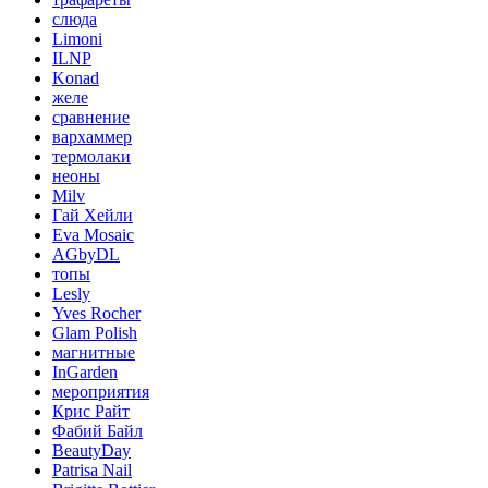
слюда
Limoni
ILNP
Konad
желе
сравнение
вархаммер
термолаки
неоны
Milv
Гай Хейли
Eva Mosaic
AGbyDL
топы
Lesly
Yves Rocher
Glam Polish
магнитные
InGarden
мероприятия
Крис Райт
Фабий Байл
BeautyDay
Patrisa Nail