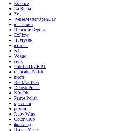
Essence
La Reina
Zoya
WeiseMasterOpenDay
выставки
Невские Берега
EzFlow
Л'Этуаль
втирка
N1
Vogue
гель
Polished by KPT
Cupcake Polish
кисти
RockNailStar
Delush Polish
Nfu.Oh
Parrot Polish
красный
ремонт
Ruby Wing
Color Club
фрихенд
Питер Уоттс