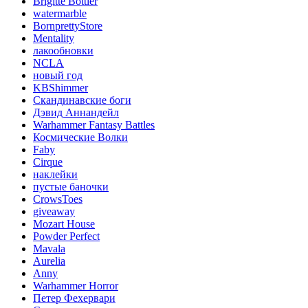
Brigitte Bottier
watermarble
BornprettyStore
Mentality
лакообновки
NCLA
новый год
KBShimmer
Скандинавские боги
Дэвид Аннандейл
Warhammer Fantasy Battles
Космические Волки
Faby
Cirque
наклейки
пустые баночки
CrowsToes
giveaway
Mozart House
Powder Perfect
Mavala
Aurelia
Anny
Warhammer Horror
Петер Фехервари