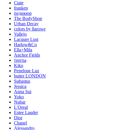
Ciate
franken
педикюр
The BodyShop
Urban Decay
colors by llarowe
Vallejo
Lacquer Lust
Harlow&Co
Ella+Mila
Anchor Fields
тинты
Kiko
Penelope Luz
butter LONDON
Subastus
Jessica
Anna Sui
Yoko
Nubar
L'Oreal
Estee Lauder
Dior
Chanel
Alessandro