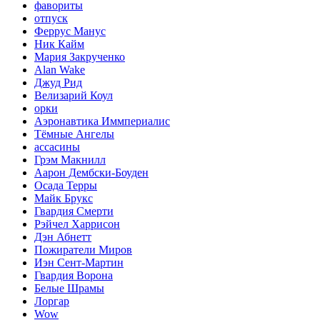
фавориты
отпуск
Феррус Манус
Ник Кайм
Мария Закрученко
Alan Wake
Джуд Рид
Велизарий Коул
орки
Аэронавтика Иммпериалис
Тёмные Ангелы
ассасины
Грэм Макнилл
Аарон Дембски-Боуден
Осада Терры
Майк Брукс
Гвардия Смерти
Рэйчел Харрисон
Дэн Абнетт
Пожиратели Миров
Иэн Сент-Мартин
Гвардия Ворона
Белые Шрамы
Лоргар
Wow