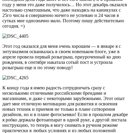
году у меня это даже получилось… Но этот декабрь оказался
настолько суматошным, что даже находясь на каникулах с
25го числа я совершенно ничего не успеваю и 24 часов в
сутках мне однозначно мало. Поэтому пишу действительно
сегодня. =)
Этот год оказался для меня очень хорошим — в январе я с
энтузиазмом осваивалась в своем новеньком блоге, уже в
апреле провела первый розыгрыш, приуроченный ко дню
рождения, в сентябре накатала сотый пост и устроила
розыгрыш еще и по этому поводу!
К концу года я имею радость сотрудничать сразу с
несколькими отличными российскими брендами и
магазинами, и даже с некоторыми зарубежными. Этот опыт
дает мне отличную мотивацию для развития и освоения
новых техник и приемов не только в плане сотворения
дизайнов, но и в плане фотосъемки! Если в прошлом декабре
я робко держала фотоаппарат в одной руке, а другой листала
инструкцию, то теперь я могу снимать в ручном режиме
практически в любых условиях и из любых положений