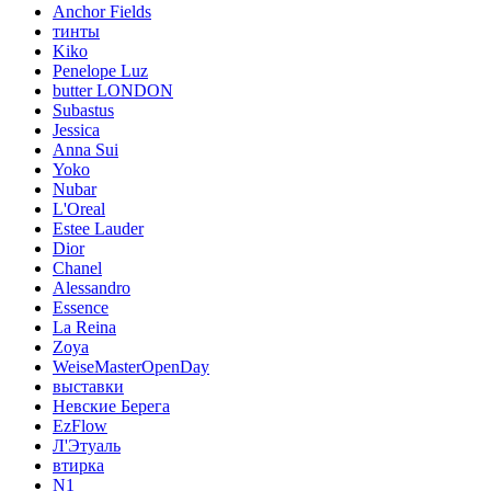
Anchor Fields
тинты
Kiko
Penelope Luz
butter LONDON
Subastus
Jessica
Anna Sui
Yoko
Nubar
L'Oreal
Estee Lauder
Dior
Chanel
Alessandro
Essence
La Reina
Zoya
WeiseMasterOpenDay
выставки
Невские Берега
EzFlow
Л'Этуаль
втирка
N1