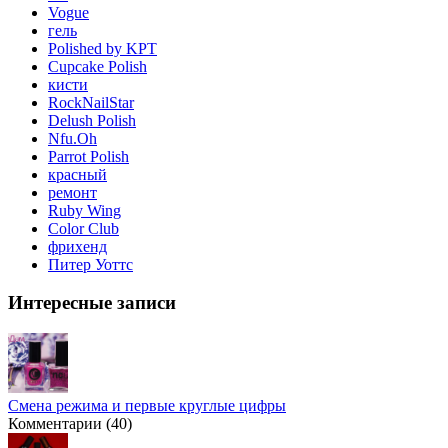
Vogue
гель
Polished by KPT
Cupcake Polish
кисти
RockNailStar
Delush Polish
Nfu.Oh
Parrot Polish
красный
ремонт
Ruby Wing
Color Club
фрихенд
Питер Уоттс
Интересные записи
Смена режима и первые круглые цифры
Комментарии (40)