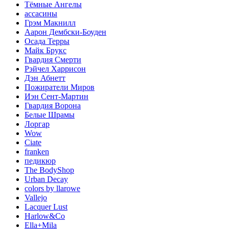
Тёмные Ангелы
ассасины
Грэм Макнилл
Аарон Дембски-Боуден
Осада Терры
Майк Брукс
Гвардия Смерти
Рэйчел Харрисон
Дэн Абнетт
Пожиратели Миров
Иэн Сент-Мартин
Гвардия Ворона
Белые Шрамы
Лоргар
Wow
Ciate
franken
педикюр
The BodyShop
Urban Decay
colors by llarowe
Vallejo
Lacquer Lust
Harlow&Co
Ella+Mila