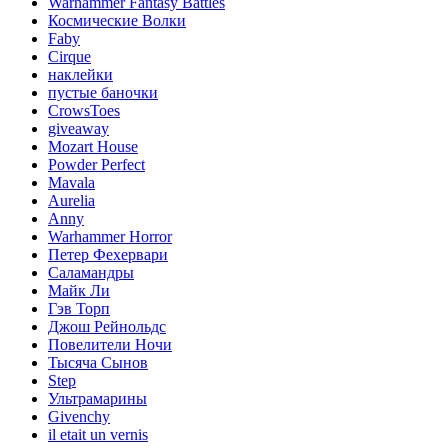
Warhammer Fantasy Battles
Космические Волки
Faby
Cirque
наклейки
пустые баночки
CrowsToes
giveaway
Mozart House
Powder Perfect
Mavala
Aurelia
Anny
Warhammer Horror
Петер Фехервари
Саламандры
Майк Ли
Гэв Торп
Джош Рейнольдс
Повелители Ночи
Тысяча Сынов
Step
Ультрамарины
Givenchy
il etait un vernis