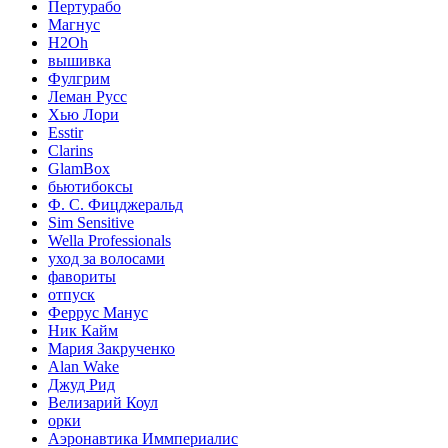
Пертурабо
Магнус
H2Oh
вышивка
Фулгрим
Леман Русс
Хью Лори
Esstir
Clarins
GlamBox
бьютибоксы
Ф. С. Фицджеральд
Sim Sensitive
Wella Professionals
уход за волосами
фавориты
отпуск
Феррус Манус
Ник Кайм
Мария Закрученко
Alan Wake
Джуд Рид
Велизарий Коул
орки
Аэронавтика Иммпериалис