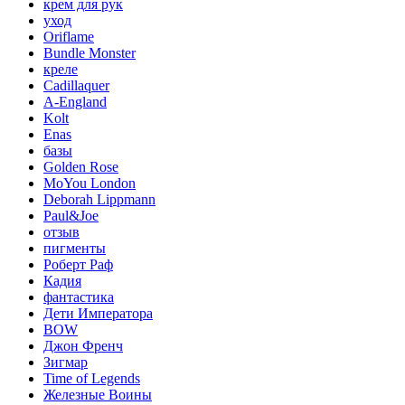
крем для рук
уход
Oriflame
Bundle Monster
креле
Cadillaquer
A-England
Kolt
Enas
базы
Golden Rose
MoYou London
Deborah Lippmann
Paul&Joe
отзыв
пигменты
Роберт Раф
Кадия
фантастика
Дети Императора
BOW
Джон Френч
Зигмар
Time of Legends
Железные Воины