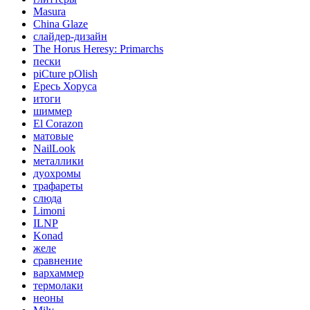
Masura
China Glaze
слайдер-дизайн
The Horus Heresy: Primarchs
пески
piCture pOlish
Ересь Хоруса
итоги
шиммер
El Corazon
матовые
NailLook
металлики
дуохромы
трафареты
слюда
Limoni
ILNP
Konad
желе
сравнение
вархаммер
термолаки
неоны