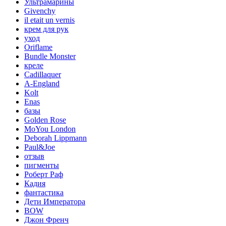
Ультрамарины
Givenchy
il etait un vernis
крем для рук
уход
Oriflame
Bundle Monster
креле
Cadillaquer
A-England
Kolt
Enas
базы
Golden Rose
MoYou London
Deborah Lippmann
Paul&Joe
отзыв
пигменты
Роберт Раф
Кадия
фантастика
Дети Императора
BOW
Джон Френч