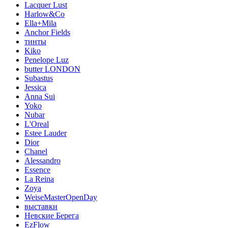
Lacquer Lust
Harlow&Co
Ella+Mila
Anchor Fields
тинты
Kiko
Penelope Luz
butter LONDON
Subastus
Jessica
Anna Sui
Yoko
Nubar
L'Oreal
Estee Lauder
Dior
Chanel
Alessandro
Essence
La Reina
Zoya
WeiseMasterOpenDay
выставки
Невские Берега
EzFlow