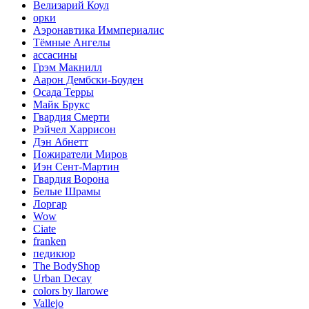
Велизарий Коул
орки
Аэронавтика Иммпериалис
Тёмные Ангелы
ассасины
Грэм Макнилл
Аарон Дембски-Боуден
Осада Терры
Майк Брукс
Гвардия Смерти
Рэйчел Харрисон
Дэн Абнетт
Пожиратели Миров
Иэн Сент-Мартин
Гвардия Ворона
Белые Шрамы
Лоргар
Wow
Ciate
franken
педикюр
The BodyShop
Urban Decay
colors by llarowe
Vallejo