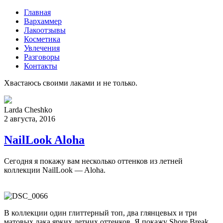
Главная
Вархаммер
Лакоотзывы
Косметика
Увлечения
Разговоры
Контакты
Хвастаюсь своими лаками и не только.
Larda Cheshko
2 августа, 2016
NailLook Aloha
Сегодня я покажу вам несколько оттенков из летней
коллекции NailLook — Aloha.
В коллекции один глиттерный топ, два глянцевых и три
матовых лака ярких летних оттенков. Я покажу Shore Break,