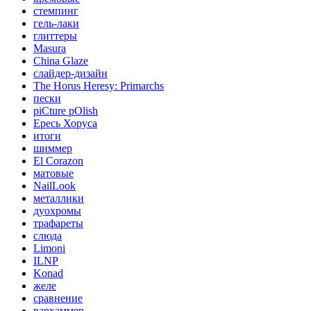
стемпинг
гель-лаки
глиттеры
Masura
China Glaze
слайдер-дизайн
The Horus Heresy: Primarchs
пески
piCture pOlish
Ересь Хоруса
итоги
шиммер
El Corazon
матовые
NailLook
металлики
дуохромы
трафареты
слюда
Limoni
ILNP
Konad
желе
сравнение
вархаммер