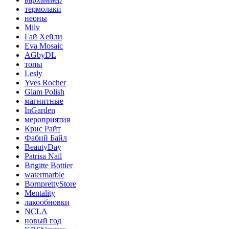
термолаки
неоны
Milv
Гай Хейли
Eva Mosaic
AGbyDL
топы
Lesly
Yves Rocher
Glam Polish
магнитные
InGarden
мероприятия
Крис Райт
Фабий Байл
BeautyDay
Patrisa Nail
Brigitte Bottier
watermarble
BornprettyStore
Mentality
лакообновки
NCLA
новый год