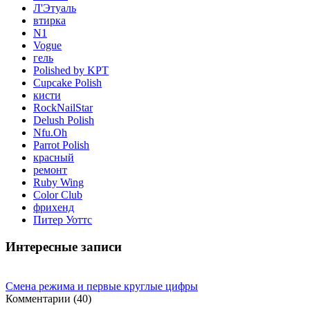
Л'Этуаль
втирка
N1
Vogue
гель
Polished by KPT
Cupcake Polish
кисти
RockNailStar
Delush Polish
Nfu.Oh
Parrot Polish
красный
ремонт
Ruby Wing
Color Club
фрихенд
Питер Уоттс
Интересные записи
Смена режима и первые круглые цифры
Комментарии (40)