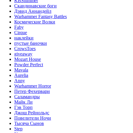
KBShimmer
Скандинавские боги
Дэвид Аннандейл
Warhammer Fantasy Battles
Космические Волки
Faby
Cirque
наклейки
пустые баночки
CrowsToes
giveaway
Mozart House
Powder Perfect
Mavala
Aurelia
Anny
Warhammer Horror
Петер Фехервари
Саламандры
Майк Ли
Гэв Торп
Джош Рейнольдс
Повелители Ночи
Тысяча Сынов
Step