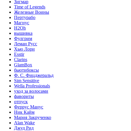
Зигмар
Time of Legends
Железные Воины
Пертурабо
Магнус
H2Oh
вышивка
Фулгрим
Леман Русс
Хью Лори
Esstir
Clarins
GlamBox
бьютибоксы
Ф. С. Фицджеральд
Sim Sensitive
Wella Professionals
уход за волосами
фавориты
отпуск
Феррус Манус
Ник Кайм
Мария Закрученко
Alan Wake
Джуд Рид