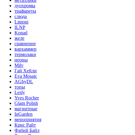
металлики
дуохромы
трафареты
слюда
Limoni
ILNP
Konad
желе
сравнение
вархаммер
термолаки
неоны
Milv
Гай Хейли
Eva Mosaic
AGbyDL
топы
Lesly
Yves Rocher
Glam Polish
магнитные
InGarden
мероприятия
Крис Райт
Фабий Байл