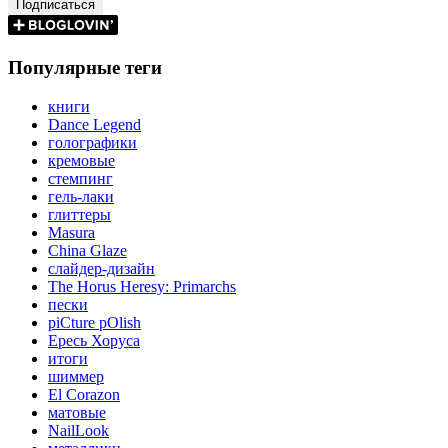
Популярные теги
книги
Dance Legend
голографики
кремовые
стемпинг
гель-лаки
глиттеры
Masura
China Glaze
слайдер-дизайн
The Horus Heresy: Primarchs
пески
piCture pOlish
Ересь Хоруса
итоги
шиммер
El Corazon
матовые
NailLook