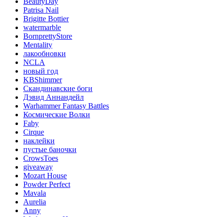
BeautyDay
Patrisa Nail
Brigitte Bottier
watermarble
BornprettyStore
Mentality
лакообновки
NCLA
новый год
KBShimmer
Скандинавские боги
Дэвид Аннандейл
Warhammer Fantasy Battles
Космические Волки
Faby
Cirque
наклейки
пустые баночки
CrowsToes
giveaway
Mozart House
Powder Perfect
Mavala
Aurelia
Anny