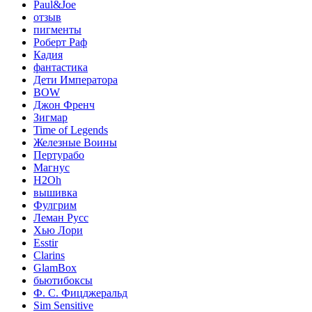
Paul&Joe
отзыв
пигменты
Роберт Раф
Кадия
фантастика
Дети Императора
BOW
Джон Френч
Зигмар
Time of Legends
Железные Воины
Пертурабо
Магнус
H2Oh
вышивка
Фулгрим
Леман Русс
Хью Лори
Esstir
Clarins
GlamBox
бьютибоксы
Ф. С. Фицджеральд
Sim Sensitive