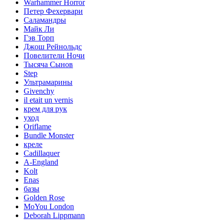
Warhammer Horror
Петер Фехервари
Саламандры
Майк Ли
Гэв Торп
Джош Рейнольдс
Повелители Ночи
Тысяча Сынов
Step
Ультрамарины
Givenchy
il etait un vernis
крем для рук
уход
Oriflame
Bundle Monster
креле
Cadillaquer
A-England
Kolt
Enas
базы
Golden Rose
MoYou London
Deborah Lippmann