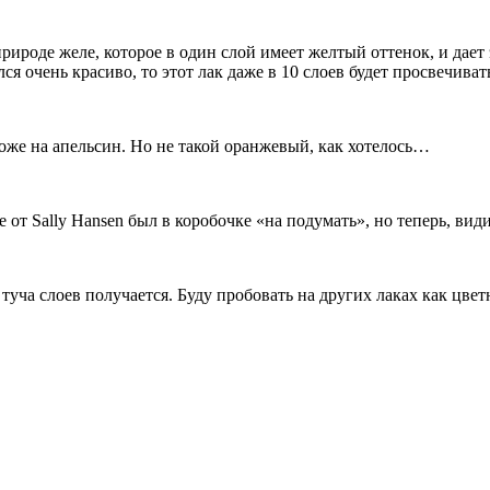
рироде желе, которое в один слой имеет желтый оттенок, и дает
я очень красиво, то этот лак даже в 10 слоев будет просвечиват
хоже на апельсин. Но не такой оранжевый, как хотелось…
e от Sally Hansen был в коробочке «на подумать», но теперь, вид
 туча слоев получается. Буду пробовать на других лаках как цвет