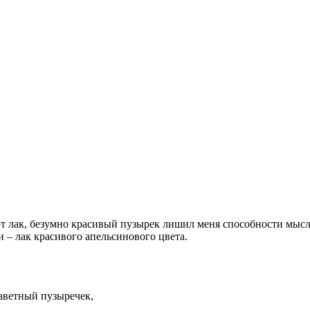
этот лак, безумно красивый пузырек лишил меня способности мы
 – лак красивого апельсинового цвета.
заветный пузыречек,