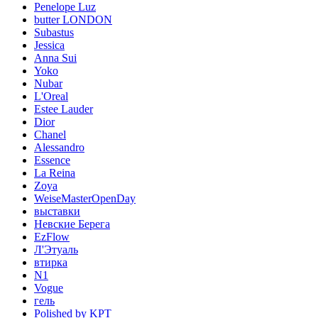
Penelope Luz
butter LONDON
Subastus
Jessica
Anna Sui
Yoko
Nubar
L'Oreal
Estee Lauder
Dior
Chanel
Alessandro
Essence
La Reina
Zoya
WeiseMasterOpenDay
выставки
Невские Берега
EzFlow
Л'Этуаль
втирка
N1
Vogue
гель
Polished by KPT