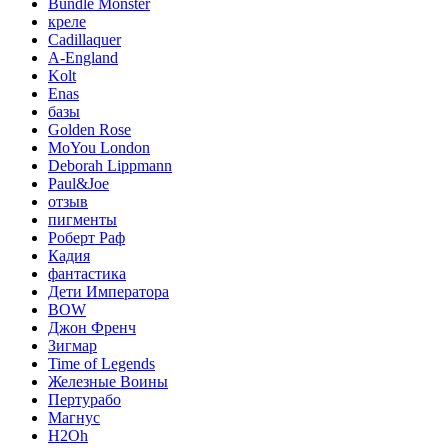
Bundle Monster
креле
Cadillaquer
A-England
Kolt
Enas
базы
Golden Rose
MoYou London
Deborah Lippmann
Paul&Joe
отзыв
пигменты
Роберт Раф
Кадия
фантастика
Дети Императора
BOW
Джон Френч
Зигмар
Time of Legends
Железные Воины
Пертурабо
Магнус
H2Oh