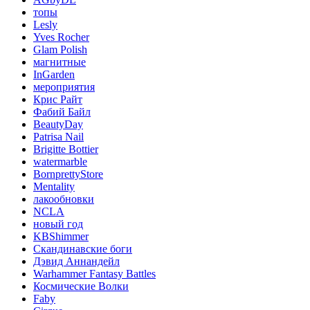
топы
Lesly
Yves Rocher
Glam Polish
магнитные
InGarden
мероприятия
Крис Райт
Фабий Байл
BeautyDay
Patrisa Nail
Brigitte Bottier
watermarble
BornprettyStore
Mentality
лакообновки
NCLA
новый год
KBShimmer
Скандинавские боги
Дэвид Аннандейл
Warhammer Fantasy Battles
Космические Волки
Faby