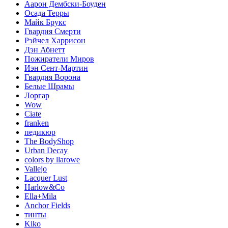
Аарон Дембски-Боуден
Осада Терры
Майк Брукс
Гвардия Смерти
Рэйчел Харрисон
Дэн Абнетт
Пожиратели Миров
Иэн Сент-Мартин
Гвардия Ворона
Белые Шрамы
Лоргар
Wow
Ciate
franken
педикюр
The BodyShop
Urban Decay
colors by llarowe
Vallejo
Lacquer Lust
Harlow&Co
Ella+Mila
Anchor Fields
тинты
Kiko