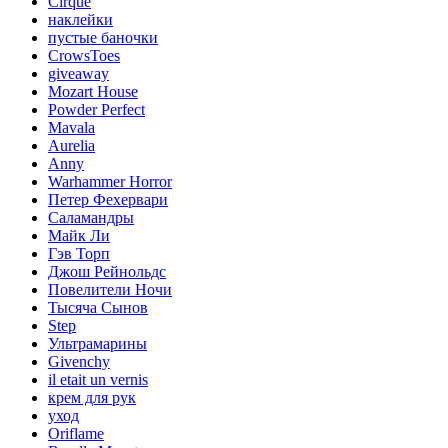
Cirque
наклейки
пустые баночки
CrowsToes
giveaway
Mozart House
Powder Perfect
Mavala
Aurelia
Anny
Warhammer Horror
Петер Фехервари
Саламандры
Майк Ли
Гэв Торп
Джош Рейнольдс
Повелители Ночи
Тысяча Сынов
Step
Ультрамарины
Givenchy
il etait un vernis
крем для рук
уход
Oriflame