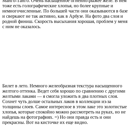
Манго-Танго. Очень насыщенное огненно-рыжее желе. В нем
тоже есть голографические хлопья, но более крупные и
немногочисленные. По большей части они оказываются в базе
и сверкают не так активно, как в Арбузе. На фото два слоя и
родной финиш. Скорость высыхания хорошая, проблем у меня
с ним не оказалось.
Билет в лето. Немного желеобразная текстура насыщенного
желтого оттенка. Ведет себя хорошо по сравнению с другими
желтыми лаками — я смогла уложить в два плотных слоя.
Сохнет чуть долше остальных лаков в коллекции из-за
толщины слоев. Самое интересное в этом лаке это золотистые
хлопья, которые спокойно можно рассмотреть на руках, но не
найдешь на фотографиях. =) Но они правда есть и они
прекрасны. Вот на кисточке их еще видно.