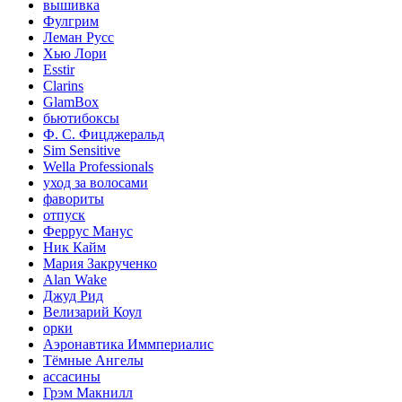
вышивка
Фулгрим
Леман Русс
Хью Лори
Esstir
Clarins
GlamBox
бьютибоксы
Ф. С. Фицджеральд
Sim Sensitive
Wella Professionals
уход за волосами
фавориты
отпуск
Феррус Манус
Ник Кайм
Мария Закрученко
Alan Wake
Джуд Рид
Велизарий Коул
орки
Аэронавтика Иммпериалис
Тёмные Ангелы
ассасины
Грэм Макнилл