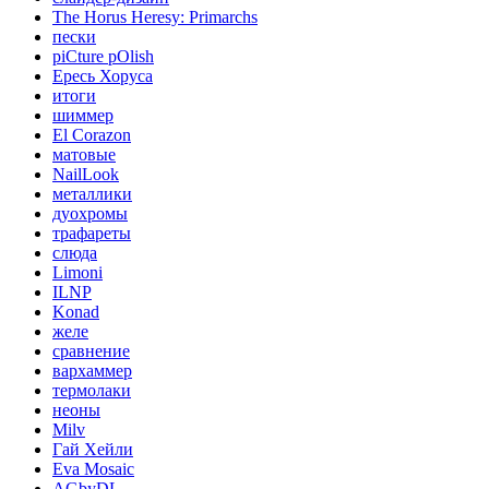
The Horus Heresy: Primarchs
пески
piCture pOlish
Ересь Хоруса
итоги
шиммер
El Corazon
матовые
NailLook
металлики
дуохромы
трафареты
слюда
Limoni
ILNP
Konad
желе
сравнение
вархаммер
термолаки
неоны
Milv
Гай Хейли
Eva Mosaic
AGbyDL