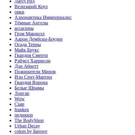
Джуд Рид
Велизарий Коул
орки
Аэронавтика Иммпериалис
Тёмные Ангелы
ассасины
Грэм Макнилл
Аарон Дембски-Боуден
Осада Терры
Майк Брукс
Гвардия Смерти
Рэйчел Харрисон
Дэн Абнетт
Пожиратели Миров
Иэн Сент-Мартин
Гвардия Ворона
Белые Шрамы
Лоргар
Wow
Ciate
franken
педикюр
The BodyShop
Urban Decay
colors by llarowe