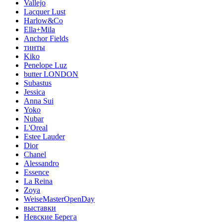
Vallejo
Lacquer Lust
Harlow&Co
Ella+Mila
Anchor Fields
тинты
Kiko
Penelope Luz
butter LONDON
Subastus
Jessica
Anna Sui
Yoko
Nubar
L'Oreal
Estee Lauder
Dior
Chanel
Alessandro
Essence
La Reina
Zoya
WeiseMasterOpenDay
выставки
Невские Берега