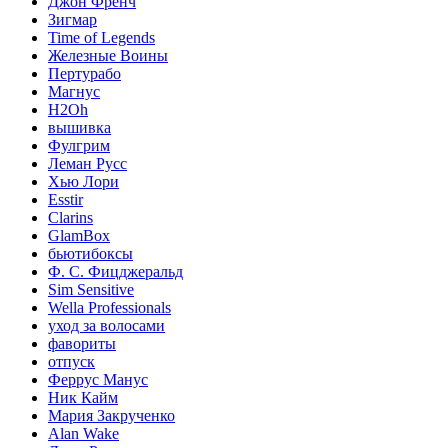
Джон Френч
Зигмар
Time of Legends
Железные Воины
Пертурабо
Магнус
H2Oh
вышивка
Фулгрим
Леман Русс
Хью Лори
Esstir
Clarins
GlamBox
бьютибоксы
Ф. С. Фицджеральд
Sim Sensitive
Wella Professionals
уход за волосами
фавориты
отпуск
Феррус Манус
Ник Кайм
Мария Закрученко
Alan Wake