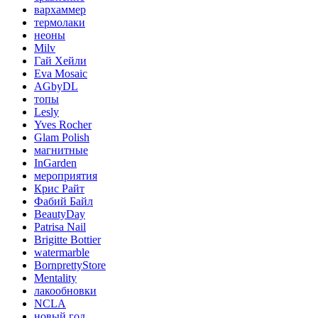
вархаммер
термолаки
неоны
Milv
Гай Хейли
Eva Mosaic
AGbyDL
топы
Lesly
Yves Rocher
Glam Polish
магнитные
InGarden
мероприятия
Крис Райт
Фабий Байл
BeautyDay
Patrisa Nail
Brigitte Bottier
watermarble
BornprettyStore
Mentality
лакообновки
NCLA
новый год