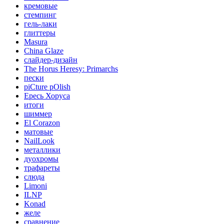
кремовые
стемпинг
гель-лаки
глиттеры
Masura
China Glaze
слайдер-дизайн
The Horus Heresy: Primarchs
пески
piCture pOlish
Ересь Хоруса
итоги
шиммер
El Corazon
матовые
NailLook
металлики
дуохромы
трафареты
слюда
Limoni
ILNP
Konad
желе
сравнение