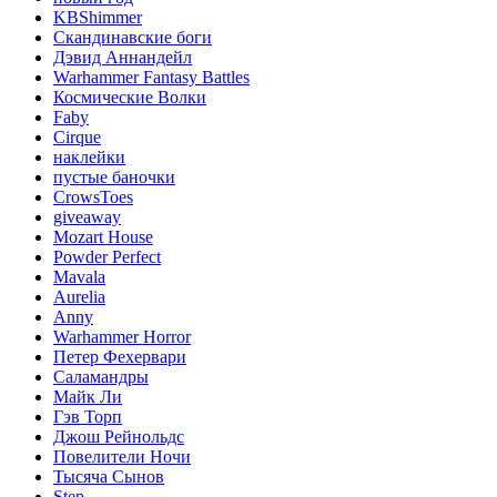
KBShimmer
Скандинавские боги
Дэвид Аннандейл
Warhammer Fantasy Battles
Космические Волки
Faby
Cirque
наклейки
пустые баночки
CrowsToes
giveaway
Mozart House
Powder Perfect
Mavala
Aurelia
Anny
Warhammer Horror
Петер Фехервари
Саламандры
Майк Ли
Гэв Торп
Джош Рейнольдс
Повелители Ночи
Тысяча Сынов
Step