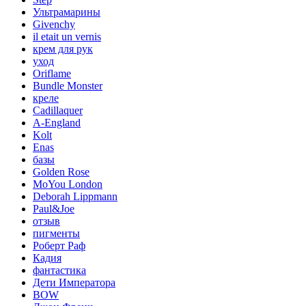
Ультрамарины
Givenchy
il etait un vernis
крем для рук
уход
Oriflame
Bundle Monster
креле
Cadillaquer
A-England
Kolt
Enas
базы
Golden Rose
MoYou London
Deborah Lippmann
Paul&Joe
отзыв
пигменты
Роберт Раф
Кадия
фантастика
Дети Императора
BOW