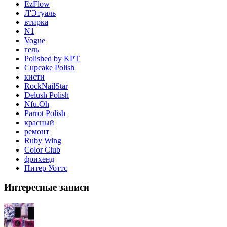
EzFlow
Л'Этуаль
втирка
N1
Vogue
гель
Polished by KPT
Cupcake Polish
кисти
RockNailStar
Delush Polish
Nfu.Oh
Parrot Polish
красный
ремонт
Ruby Wing
Color Club
фрихенд
Питер Уоттс
Интересные записи