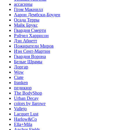
ассасины
Грэм Макнилл
Аарон Дембски-Боуден
Осада Терры
Майк Брукс
Гвардия Смерти
Рэйчел Харрисон
Дэн Абнетт
Пожиратели Миров
Иэн Сент-Мартин
Гвардия Ворона
Белые Шрамы
Лоргар
Wow
Ciate
franken
педикюр
The BodyShop
Urban Decay
colors by llarowe
Vallejo
Lacquer Lust
Harlow&Co
Ella+Mila
Anchor Fields