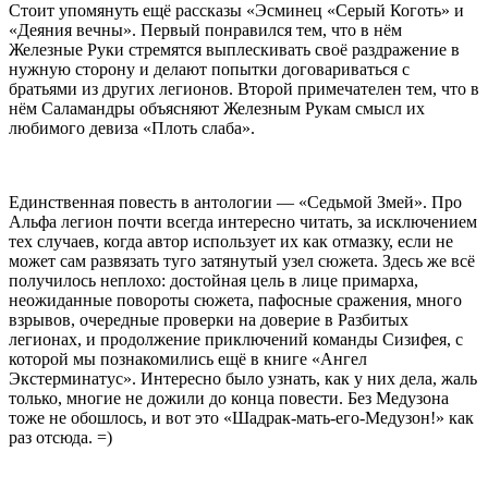
Стоит упомянуть ещё рассказы «Эсминец «Серый Коготь» и
«Деяния вечны». Первый понравился тем, что в нём
Железные Руки стремятся выплескивать своё раздражение в
нужную сторону и делают попытки договариваться с
братьями из других легионов. Второй примечателен тем, что в
нём Саламандры объясняют Железным Рукам смысл их
любимого девиза «Плоть слаба».
Единственная повесть в антологии — «Седьмой Змей». Про
Альфа легион почти всегда интересно читать, за исключением
тех случаев, когда автор использует их как отмазку, если не
может сам развязать туго затянутый узел сюжета. Здесь же всё
получилось неплохо: достойная цель в лице примарха,
неожиданные повороты сюжета, пафосные сражения, много
взрывов, очередные проверки на доверие в Разбитых
легионах, и продолжение приключений команды Сизифея, с
которой мы познакомились ещё в книге «Ангел
Экстерминатус». Интересно было узнать, как у них дела, жаль
только, многие не дожили до конца повести. Без Медузона
тоже не обошлось, и вот это «Шадрак-мать-его-Медузон!» как
раз отсюда. =)