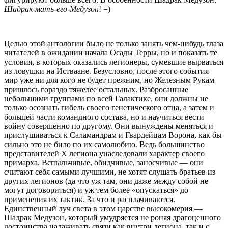
Шадрак-мать-его-Медузон
! =)
Целью этой антологии было не только занять чем-нибудь глаза
читателей в ожидании начала Осады Терры, но и показать те
условия, в которых оказались легионеры, сумевшие вырваться
из ловушки на Истваане. Безусловно, после этого события
мир уже ни для кого не будет прежним, но Железным Рукам
пришлось гораздо тяжелее остальных. Разбросанные
небольшими группами по всей Галактике, они должны не
только осознать гибель своего генетического отца, а затем и
большей части командного состава, но и научиться вести
войну совершенно по другому. Они вынуждены меняться и
прислушиваться к Саламандрам и Гвардейцам Ворона, как бы
сильно это не било по их самолюбию. Ведь большинство
представителей Х легиона унаследовали характер своего
примарха. Вспыльчивые, обидчивые, заносчивые — они
считают себя самыми лучшими, не хотят слушать братьев из
других легионов (да что уж там, они даже между собой не
могут договориться) и уж тем более «опускаться» до
применения их тактик. За что и расплачиваются.
Единственный луч света в этом царстве высокомерия —
Шадрак Медузон, который умудряется не роняя драгоценного
достоинства налаживать связи как внутри легиона, так и с