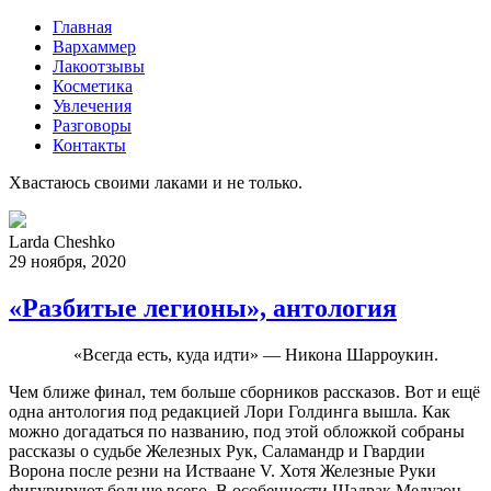
Главная
Вархаммер
Лакоотзывы
Косметика
Увлечения
Разговоры
Контакты
Хвастаюсь своими лаками и не только.
Larda Cheshko
29 ноября, 2020
«Разбитые легионы», антология
«Всегда есть, куда идти» — Никона Шарроукин.
Чем ближе финал, тем больше сборников рассказов. Вот и ещё
одна антология под редакцией Лори Голдинга вышла. Как
можно догадаться по названию, под этой обложкой собраны
рассказы о судьбе Железных Рук, Саламандр и Гвардии
Ворона после резни на Истваане V. Хотя Железные Руки
фигурируют больше всего. В особенности Шадрак Медузон.