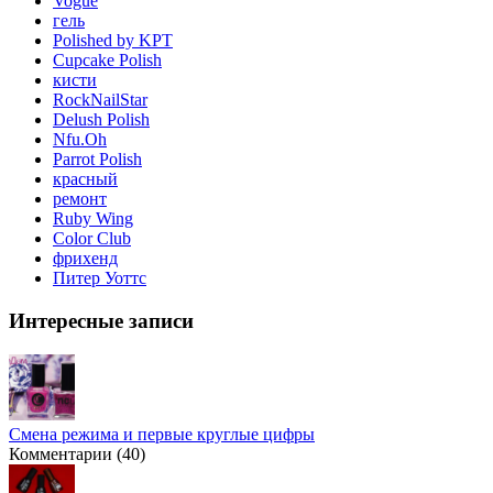
Vogue
гель
Polished by KPT
Cupcake Polish
кисти
RockNailStar
Delush Polish
Nfu.Oh
Parrot Polish
красный
ремонт
Ruby Wing
Color Club
фрихенд
Питер Уоттс
Интересные записи
Смена режима и первые круглые цифры
Комментарии (40)