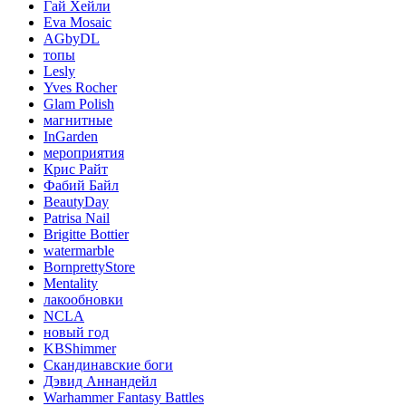
Гай Хейли
Eva Mosaic
AGbyDL
топы
Lesly
Yves Rocher
Glam Polish
магнитные
InGarden
мероприятия
Крис Райт
Фабий Байл
BeautyDay
Patrisa Nail
Brigitte Bottier
watermarble
BornprettyStore
Mentality
лакообновки
NCLA
новый год
KBShimmer
Скандинавские боги
Дэвид Аннандейл
Warhammer Fantasy Battles