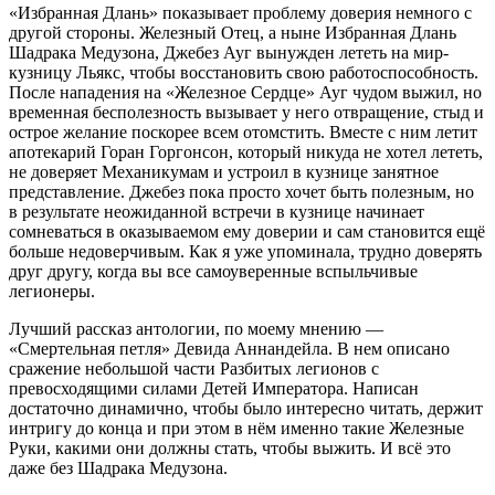
«Избранная Длань» показывает проблему доверия немного с
другой стороны. Железный Отец, а ныне Избранная Длань
Шадрака Медузона, Джебез Ауг вынужден лететь на мир-
кузницу Льякс, чтобы восстановить свою работоспособность.
После нападения на «Железное Сердце» Ауг чудом выжил, но
временная бесполезность вызывает у него отвращение, стыд и
острое желание поскорее всем отомстить. Вместе с ним летит
апотекарий Горан Горгонсон, который никуда не хотел лететь,
не доверяет Механикумам и устроил в кузнице занятное
представление. Джебез пока просто хочет быть полезным, но
в результате неожиданной встречи в кузнице начинает
сомневаться в оказываемом ему доверии и сам становится ещё
больше недоверчивым. Как я уже упоминала, трудно доверять
друг другу, когда вы все самоуверенные вспыльчивые
легионеры.
Лучший рассказ антологии, по моему мнению —
«Смертельная петля» Девида Аннандейла. В нем описано
сражение небольшой части Разбитых легионов с
превосходящими силами Детей Императора. Написан
достаточно динамично, чтобы было интересно читать, держит
интригу до конца и при этом в нём именно такие Железные
Руки, какими они должны стать, чтобы выжить. И всё это
даже без Шадрака Медузона.