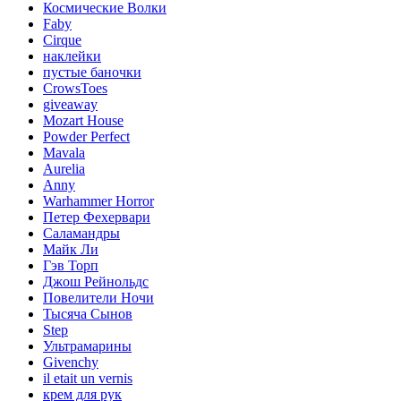
Космические Волки
Faby
Cirque
наклейки
пустые баночки
CrowsToes
giveaway
Mozart House
Powder Perfect
Mavala
Aurelia
Anny
Warhammer Horror
Петер Фехервари
Саламандры
Майк Ли
Гэв Торп
Джош Рейнольдс
Повелители Ночи
Тысяча Сынов
Step
Ультрамарины
Givenchy
il etait un vernis
крем для рук