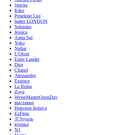
тинты
Kiko
Penelope Luz
butter LONDON
Subastus
Jessica
Anna Sui
Yoko
Nubar
L'Oreal
Estee Lauder
Dior
Chanel
Alessandro
Essence
La Reina
Zoya
WeiseMasterOpenDay
выставки
Невские Берега
EzFlow
Л'Этуаль
втирка
N1