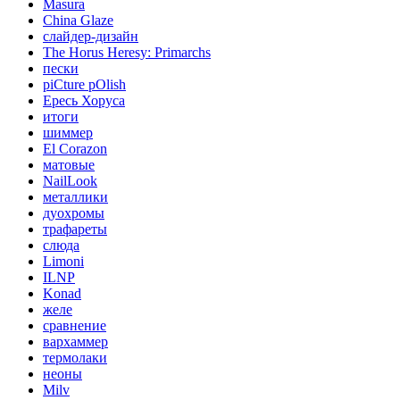
Masura
China Glaze
слайдер-дизайн
The Horus Heresy: Primarchs
пески
piCture pOlish
Ересь Хоруса
итоги
шиммер
El Corazon
матовые
NailLook
металлики
дуохромы
трафареты
слюда
Limoni
ILNP
Konad
желе
сравнение
вархаммер
термолаки
неоны
Milv