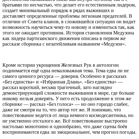
братьями по несчастью, что делает его естественным лидером,
создает минимальный порядок в рядах выживших и
доставляет определенные проблемы легионам предателей. В
отличии от Совета кланов, в сложившейся ситуации он видит
возможность научиться чему-то новому и измениться так, как
этого не ожидает противник. История становления Медузона
как лидера партизанского движения описана в первом же
рассказе сборника с незатейливым названием «Медузон».
Кроме истории укрощения Железных Рук в антологии
поднимается ещё одна немаловажная тема. Тема едва ли не
самого ценного ресурса — доверия. Особенно в рассказах
«Без единства» и «Избранная Длань». «Без единства» —
рассказ короткий, весьма трагичный, зато наглядно
демонстрирующий сложности выживания в мире, где больше
никому нельзя доверять. У него есть продолжение в этом же
сборнике — рассказ «Без голоса» — но оно гораздо слабее,
даже не смотря на то, что автор тот же. Я понимаю, что
повествование ведется от лица немного космодесантника, но
не умственно отсталого же. Всё повествование выстроено
настолько монотонно и однообразно, что даже сцены боёв
воспринимаются едва ли эмоциональнее, чем прогноз погоды.