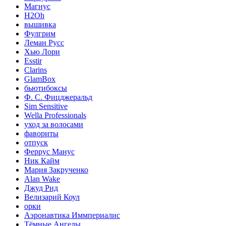
Магнус
H2Oh
вышивка
Фулгрим
Леман Русс
Хью Лори
Esstir
Clarins
GlamBox
бьютибоксы
Ф. С. Фицджеральд
Sim Sensitive
Wella Professionals
уход за волосами
фавориты
отпуск
Феррус Манус
Ник Кайм
Мария Закрученко
Alan Wake
Джуд Рид
Велизарий Коул
орки
Аэронавтика Иммпериалис
Тёмные Ангелы