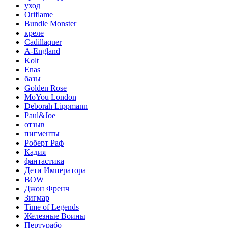
уход
Oriflame
Bundle Monster
креле
Cadillaquer
A-England
Kolt
Enas
базы
Golden Rose
MoYou London
Deborah Lippmann
Paul&Joe
отзыв
пигменты
Роберт Раф
Кадия
фантастика
Дети Императора
BOW
Джон Френч
Зигмар
Time of Legends
Железные Воины
Пертурабо